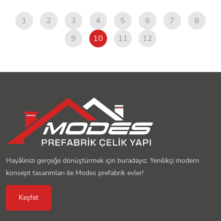
1
2
3
4
5
6
7
8
9
10
11
12
Hayâlinizi gerçeğe dönüştürmek için buradayız. Yenilikçi modern
konsept tasarımları ile Modes prefabrik evler!
Keşfet